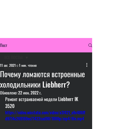
LIEBHERR
Специализированный Сервисный
Центр
Режим работы: пн.-вс. с 9:00-21:00
Пост
ВСЕ ПОСТЫ:
11 авг. 2021 г.
1 мин. чтения
ВСЕ ПОСТЫ:
Почему ломаются встроенные
Холодильники LIEBHERR (ремонт)
холодильники Liebherr?
Обновлено:
22 июн. 2022 г.
Ремонт встраиваемой модели Liebherr IK 
3520
https://video.wixstatic.com/video/e3f421_a9c486ff
d9714c269169ec71422cad90/1080p/mp4/file.mp4