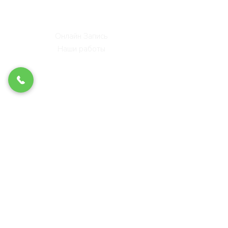
Винные шкафы
Цены на ремонт
Онлайн Запись
Наши работы
Политика конфиденциальности
Пользовательское соглашение
Котельники
Красногорск
Одинцово
Зеленоград
Балашиха
Долгопрудный
Люберцы
Дзержинский
Щербинка