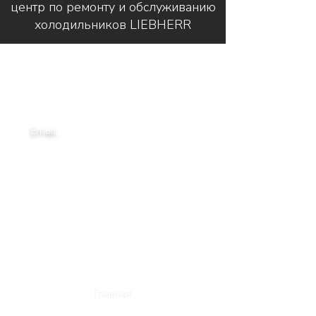
центр по ремонту и обслуживанию
холодильников LIEBHERR
Связаться с нами
Адрес:
г. Москва, ул. Салтыковская д.51
4-ый этаж
Email:
liebherrservice1@gmail.com
Tel: +7 (495) 233-51-98
Tel: +7 (968) 849-68-08
Tel: +7 (963) 666-35-64
Режим работы
без выходных и праздников
с 9:00-21:00
Главная
Коды ошибок