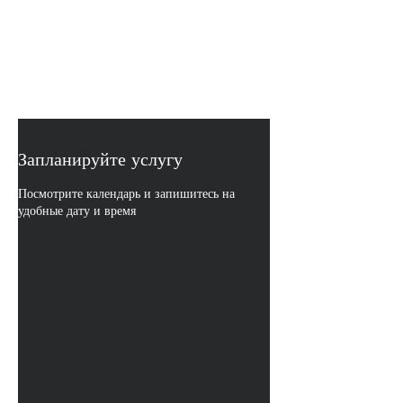
LIEBHERR
Специализированный Сервисный
Центр
Режим работы: пн.-вс. с 9:00-21:00
Запланируйте услугу
Посмотрите календарь и запишитесь на
удобные дату и время