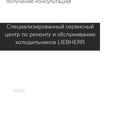
получения консультации!
Специализированный сервисный
центр по ремонту и обслуживанию
холодильников LIEBHERR
Связаться с нами
Адрес:
г. Москва, ул. Салтыковская д.51
4-ый этаж
Email:
liebherrservice1@gmail.com
Tel: +7 (495) 233-51-98
Tel: +7 (968) 849-68-08
Tel: +7 (963) 666-35-64
Режим работы