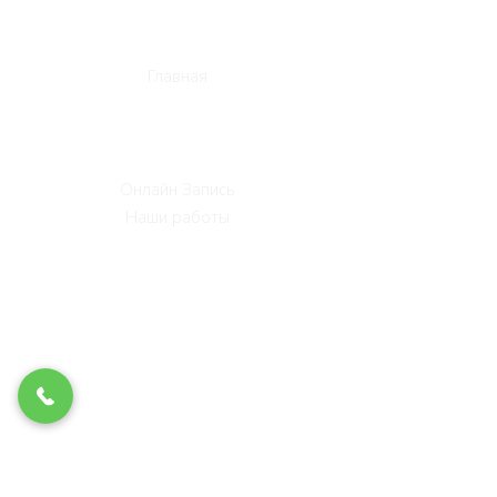
без выходных и праздников
с 9:00-21:00
Главная
Коды ошибок
Винные шкафы
Цены на ремонт
Онлайн Запись
Наши работы
Политика конфиденциальности
Пользовательское соглашение
Котельники
Красногорск
Одинцово
Зеленоград
Балашиха